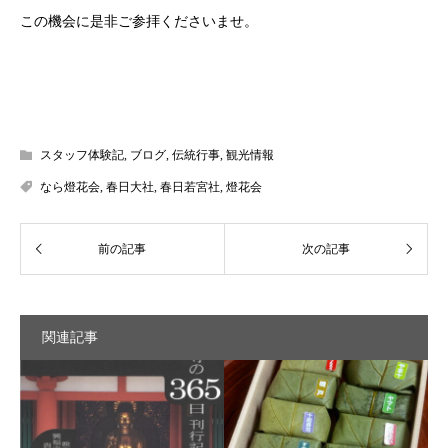
この機会に是非ご参拝くださいませ。
スタッフ体験記
,
ブログ
,
伝統行事
,
観光情報
なら燈花会
,
春日大社
,
春日若宮社
,
燈花会
関連記事