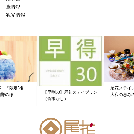
歳時記
観光情報
尾花ステイプラン（朝食付）
【早割30】尾花ステイプラン
大和の恵みの朝ごはん
（食事なし）