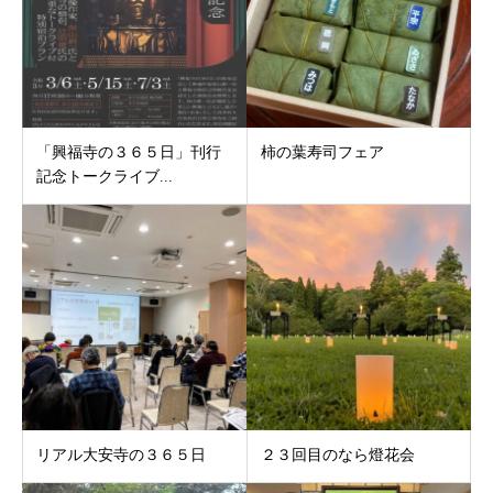
「興福寺の３６５日」刊行
柿の葉寿司フェア
記念トークライブ...
リアル大安寺の３６５日
２３回目のなら燈花会