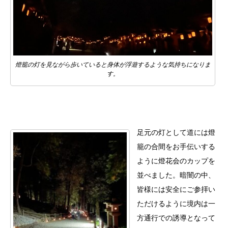
燈籠の灯を見ながら歩いていると身体が浮遊するような気持ちになりま
す。
足元の灯として道には燈
籠の合間をお手伝いする
ように燈花会のカップを
並べました。暗闇の中、
皆様には安全にご参拝い
ただけるように境内は一
方通行での誘導となって