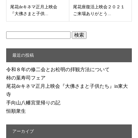
尾花deキネマ正月上映会
尾花座復活上映会２０２１
『大佛さまと子供...
ご来場ありがとう...
検
索:
最近の投稿
令和８年の修二会とお松明の拝観方法について
柿の葉寿司フェア
尾花deキネマ正月上映会『大佛さまと子供たち』in東大
寺
手向山八幡宮里帰りの記
恒順衆生
アーカイブ