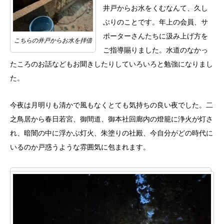
井戸からお水をくむなんて、久し
ぶりのことです。年上の会員、サ
ポーターさんたちに汲み上げ方を
こちらの井戸からお水を拝借
ご指導賜りました。水道のなかっ
たころのお話などもお聞きしたりしていろいろと勉強になりまし
た。
今夜は月明りも清かで風もなくとても気持ちの良い夜でした。二
之鳥居から春日若宮、御間道、御本社回廊内の燈籠に浄火が灯さ
れ、暗闇の中に浮かぶ灯火、朱塗りの社殿、今自分がどの時代に
いるのか戸惑うような雰囲気に包まれます。