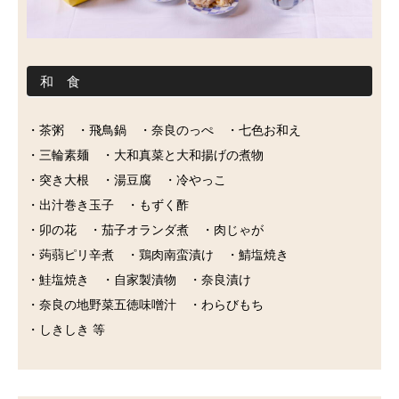
和 食
・茶粥 ・飛鳥鍋 ・奈良のっぺ ・七色お和え
・三輪素麺 ・大和真菜と大和揚げの煮物
・突き大根 ・湯豆腐 ・冷やっこ
・出汁巻き玉子 ・もずく酢
・卯の花 ・茄子オランダ煮 ・肉じゃが
・蒟蒻ピリ辛煮 ・鶏肉南蛮漬け ・鯖塩焼き
・鮭塩焼き ・自家製漬物 ・奈良漬け
・奈良の地野菜五徳味噌汁 ・わらびもち
・しきしき 等