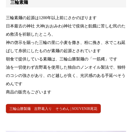
三輪素麺
三輪素麺の起源は1200年以上前にさかのぼります
日本最古の神社 大神(おおみわ)神社で疫病と飢餓に苦しむ民のた
め救済を祈願したところ、
神の啓示を賜った三輪の里に小麦を撒き、粉に挽き、水でこね延
ばして糸状にしたものが素麺の起源とされています
朝食で提供している素麺は、三輪山勝製麺の「一筋縄」です
油を一切使わず吉野葛を使用した独自のノンオイル製法で、独特
のコシの強さがあり、のど越しが良く、光沢感のある手延べそう
めんです
商品の販売もございます
三輪山勝製麺 吉野葛入り そうめん | SOUVENIR尾花