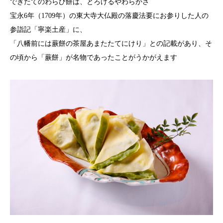
できたてのわらび餅は、とろけるやわらかさ
宝永6年（1709年）の東大寺大仏殿の落慶法要にお参りした人の
参詣記「寧楽土産」に、
「八幡前には蕨餅の茶屋あまたたてにけり」との記載があり、そ
の頃から「蕨餅」が名物であったことがうかがえます