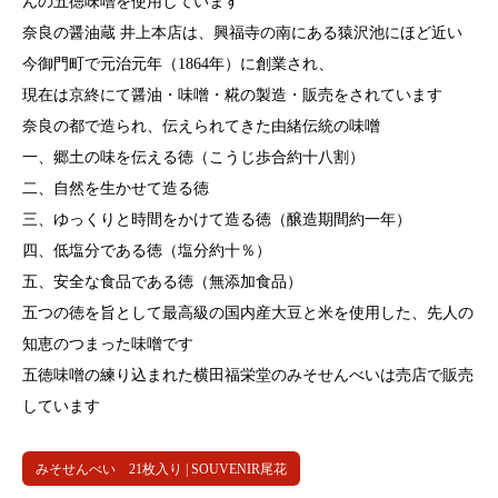
んの五徳味噌を使用しています
奈良の醤油蔵 井上本店は、興福寺の南にある猿沢池にほど近い
今御門町で元治元年（1864年）に創業され、
現在は京終にて醤油・味噌・糀の製造・販売をされています
奈良の都で造られ、伝えられてきた由緒伝統の味噌
一、郷土の味を伝える徳（こうじ歩合約十八割）
二、自然を生かせて造る徳
三、ゆっくりと時間をかけて造る徳（醸造期間約一年）
四、低塩分である徳（塩分約十％）
五、安全な食品である徳（無添加食品）
五つの徳を旨として最高級の国内産大豆と米を使用した、先人の
知恵のつまった味噌です
五徳味噌の練り込まれた横田福栄堂のみそせんべいは売店で販売
しています
みそせんべい 21枚入り | SOUVENIR尾花