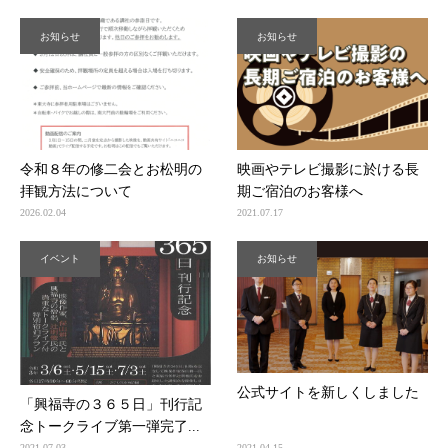
お知らせ
お知らせ
令和８年の修二会とお松明の
映画やテレビ撮影に於ける長
拝観方法について
期ご宿泊のお客様へ
2026.02.04
2021.07.17
イベント
お知らせ
公式サイトを新しくしました
「興福寺の３６５日」刊行記
念トークライブ第一弾完了...
2021.07.03
2021.04.15