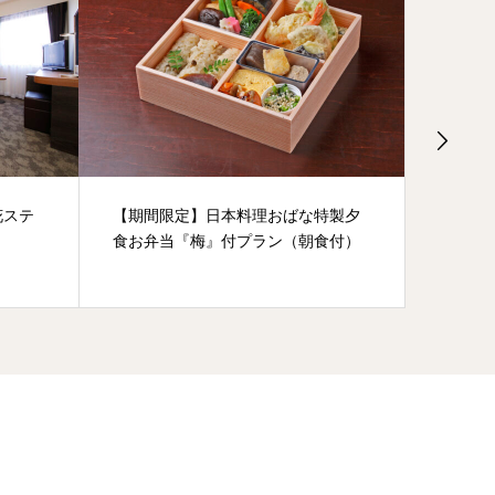
花ステ
【期間限定】日本料理おばな特製夕
【早割
食お弁当『梅』付プラン（朝食付）
なし）