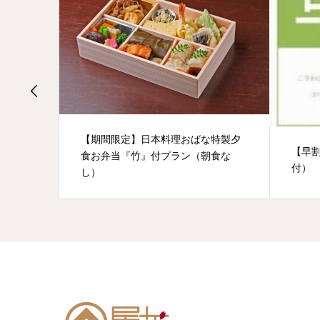
～会席
【期間限定】日本料理おばな特製夕
【早割
食お弁当『竹』付プラン（朝食な
付）
し）