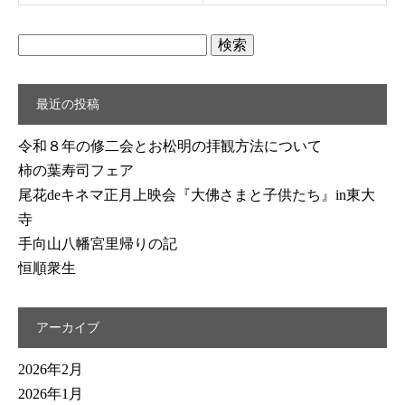
検
索:
最近の投稿
令和８年の修二会とお松明の拝観方法について
柿の葉寿司フェア
尾花deキネマ正月上映会『大佛さまと子供たち』in東大
寺
手向山八幡宮里帰りの記
恒順衆生
アーカイブ
2026年2月
2026年1月