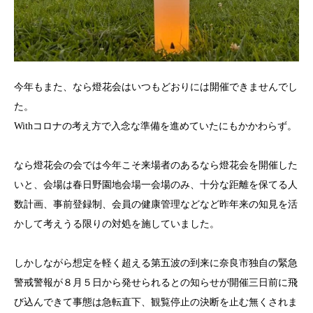
今年もまた、なら燈花会はいつもどおりには開催できませんでし
た。
Withコロナの考え方で入念な準備を進めていたにもかかわらず。
なら燈花会の会では今年こそ来場者のあるなら燈花会を開催した
いと、会場は春日野園地会場一会場のみ、十分な距離を保てる人
数計画、事前登録制、会員の健康管理などなど昨年来の知見を活
かして考えうる限りの対処を施していました。
しかしながら想定を軽く超える第五波の到来に奈良市独自の緊急
警戒警報が８月５日から発せられるとの知らせが開催三日前に飛
び込んできて事態は急転直下、観覧停止の決断を止む無くされま