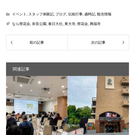
イベント
,
スタッフ体験記
,
ブログ
,
伝統行事
,
歳時記
,
観光情報
なら燈花会
,
奈良公園
,
春日大社
,
東大寺
,
燈花会
,
興福寺
関連記事