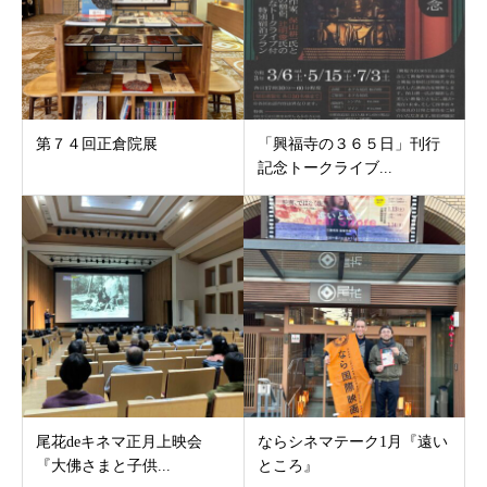
第７４回正倉院展
「興福寺の３６５日」刊行
記念トークライブ...
尾花deキネマ正月上映会
ならシネマテーク1月『遠い
『大佛さまと子供...
ところ』