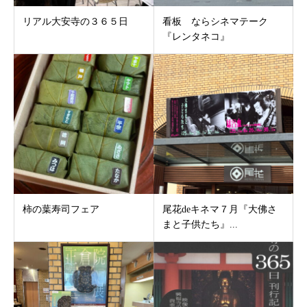
リアル大安寺の３６５日
看板 ならシネマテーク
『レンタネコ』
柿の葉寿司フェア
尾花deキネマ７月『大佛さ
まと子供たち』...