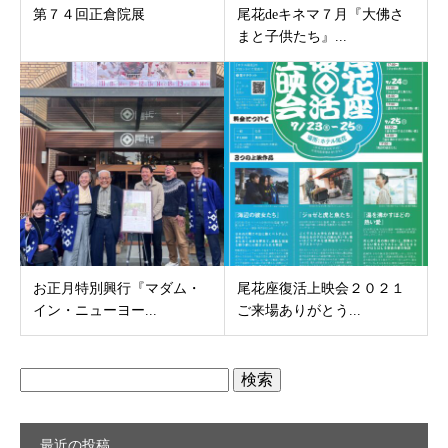
第７４回正倉院展
尾花deキネマ７月『大佛さ
まと子供たち』...
お正月特別興行『マダム・
尾花座復活上映会２０２１
イン・ニューヨー...
ご来場ありがとう...
検
索:
最近の投稿