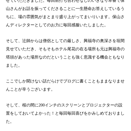
せていただきました。毎回前打ち合わせなしのいきなり本番で保
山さんがお話を振ってくださることに一生懸命お答えしているう
ちに、場の雰囲気がまとまり盛り上がってまいりいます。保山さ
んディレクターとしてのお力に毎回感服いたしました。
そして、辻師からは僧侶としての厳しさ、興福寺の奥深さを垣間
見せていただき、そもそもホテル尾花の在る場所も元は興福寺の
塔頭があった場所なのだということも強く意識する機会ともなり
ました。
ここでしか聞けない話だらけでブログに書くこともままなりませ
んことが辛うございます。
そして、桜の間に200インチのスクリーンとプロジェクターの設
置をしておいてよかった！と毎回毎回喜びをかみしめておりまし
た。