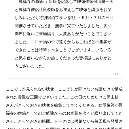
「興福寺の365日」出版を記念して映像作家保山耕一氏
と興福寺僧侶辻良俊師をお迎えして映像と講演をお楽
しみいただく特別宿泊プランを3月・５月・７月の三回
開催させていただき、無事に完了いたしました。各回
満席に近いご来場賜り、大変ありがたいことでござい
ました。コロナ禍の中で遠くからもこれほどの集客が
できたことは特筆すべきことでございます。いろいろ
と気を使いながらお越しくださった皆様誠にありがと
うございました。
ここでしか見られない映像、ここでしか聞けないお話だけで構成
された貴重な三回でございました。この日のためだけに保山耕一
さんがとっておきの映像を編集してきてくださる、辻明俊師が興
福寺の僧侶としてのご経験からのお言葉を次々と繰り出してくだ
さる、とっておきの時間。トークには僭越ながら毎回私も
登壇さ