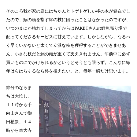
そのころ我が家の庭にはちゃんとトゲトゲしい柊の木が健在でし
たので、鰯の頭を指す柊の枝に困ったことはなかったのですが、
いつのまにか枯れてしまってからはPAKETさんの鮮魚売り場で
配ってくださるサービスに甘えています。しかしながら、なるべ
く早くいかないと太くて立派な枝を獲得することができませあ
ん。小さな枝だと鰯の頭が重くて支えきれません。午前中に必ず
買いものにでかけられるかというとそうとも限らず。こんなに毎
年はらはらするなら柊を植えたい。と、毎年一瞬だけ思います。
節分のならま
ちは大忙し。
１１時から手
向山さんで御
田植祭、１４
時から東大寺