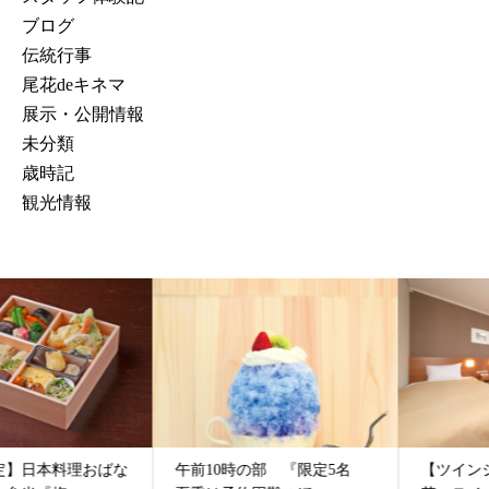
ブログ
伝統行事
尾花deキネマ
展示・公開情報
未分類
歳時記
観光情報
午前10時の部 『限定5名
【ツインシングルユース】尾