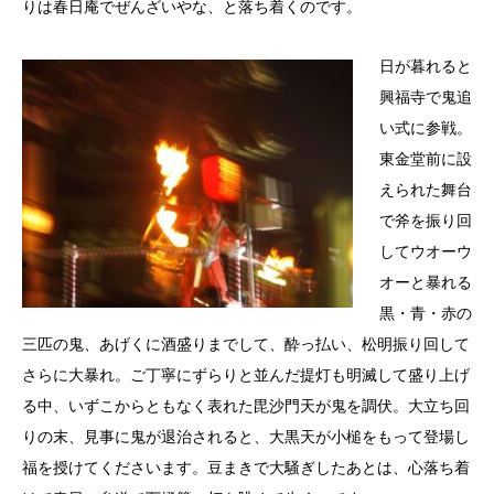
りは春日庵でぜんざいやな、と落ち着くのです。
日が暮れると
興福寺で鬼追
い式に参戦。
東金堂前に設
えられた舞台
で斧を振り回
してウオーウ
オーと暴れる
黒・青・赤の
三匹の鬼、あげくに酒盛りまでして、酔っ払い、松明振り回して
さらに大暴れ。ご丁寧にずらりと並んだ提灯も明滅して盛り上げ
る中、いずこからともなく表れた毘沙門天が鬼を調伏。大立ち回
りの末、見事に鬼が退治されると、大黒天が小槌をもって登場し
福を授けてくださいます。豆まきで大騒ぎしたあとは、心落ち着