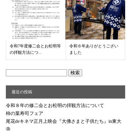
令和7年度修二会とお松明等
令和６年ありがとうござい
の拝観方法につ...
ました
検
索:
最近の投稿
令和８年の修二会とお松明の拝観方法について
柿の葉寿司フェア
尾花deキネマ正月上映会『大佛さまと子供たち』in東大
寺