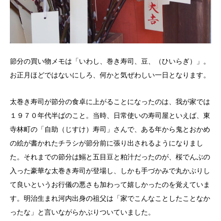
節分の買い物メモは「いわし、巻き寿司、豆、（ひいらぎ）」。
お正月ほどではないにしろ、何かと気ぜわしい一日となります。
太巻き寿司が節分の食卓に上がることになったのは、我が家では
１９７０年代半ばのこと。当時、日常使いの寿司屋といえば、東
寺林町の「自助（じすけ）寿司」さんで、ある年から鬼とおかめ
の絵が書かれたチラシが節分前に張り出されるようになりまし
た。それまでの節分は鰯と五目豆と粕汁だったのが、桜でんぶの
入った豪華な太巻き寿司が登場し、しかも手づかみで丸かぶりし
て良いというお行儀の悪さも加わって嬉しかったのを覚えていま
す。明治生まれ河内出身の祖父は「家でこんなことしたことなか
ったな」と言いながらかぶりついていました。