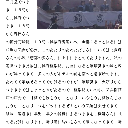
二月堂で豆ま
き、１５時か
ら元興寺で豆
まき、１８時
から春日さん
の節分万燈籠、１９時～興福寺鬼追い式、全部ぐるっと回るには
相当な気合が必要。このあたりのあわただしさについては北夏輝
さんの小説『恋都の狐さん』に上手にまとめてありますね。私の
定番豆まき見物は元興寺極楽坊。お昼になると護摩焚きの煙と匂
いが漂ってきて、多くの人がホテルの前を南へと急ぎ始めます。
あわてて家族そろってでかけるのですが、護摩焚き、火渡りから
豆まきまではちょっと間があるので、極楽坊向いの小川又兵衛商
店の店先で、甘酒でも飲もうか、となり、いやもうお酒飲んじゃ
おうか、となり、豆をゲットするぞ！という気迫は失せてきて、
結局、遠巻きに年男、年女の皆様による豆まきをご機嫌さんに眺
めるだけになります。帰り道に酔いもさめて寒くなってきて、帰