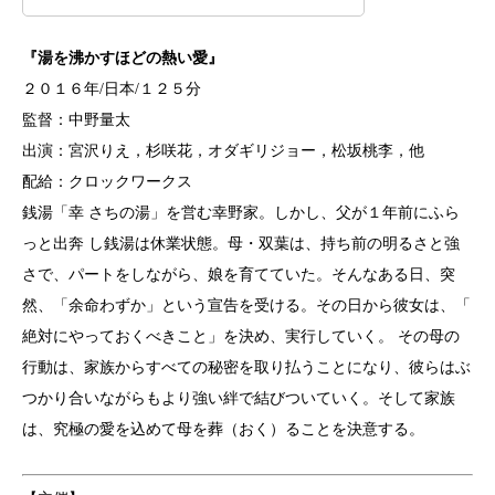
『湯を沸かすほどの熱い愛』
２０１６年/日本/１２５分
監督：中野量太
出演：宮沢りえ，杉咲花，オダギリジョー，松坂桃李，他
配給：クロックワークス
銭湯「幸 さちの湯」を営む幸野家。しかし、父が１年前にふら
っと出奔 し銭湯は休業状態。母・双葉は、持ち前の明るさと強
さで、
パートをしながら、娘を育てていた。そんなある日、突
然、「
余命わずか」という宣告を受ける。その日から彼女は、「
絶対にやっておくべきこと」を決め、実行していく。 その母の
行動は、家族からすべての秘密を取り払うことになり、
彼らはぶ
つかり合いながらもより強い絆で結びついていく。
そして家族
は、究極の愛を込めて母を葬（おく）
ることを決意する。