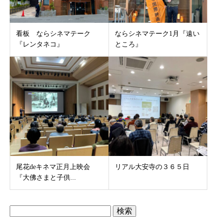
看板 ならシネマテーク
ならシネマテーク1月『遠い
『レンタネコ』
ところ』
尾花deキネマ正月上映会
リアル大安寺の３６５日
『大佛さまと子供...
検