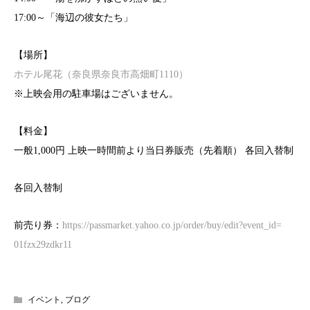
17:00～「海辺の彼女たち」
【場所】
ホテル尾花（奈良県奈良市高畑町1110）
※上映会用の駐車場はございません。
【料金】
一般1,000円 上映一時間前より当日券販売（先着順） 各回入替制
各回入替制
前売り券：
https://passmarket.yahoo.
co.jp/order/buy/edit?event_id=
01fzx29zdkr11
イベント
,
ブログ