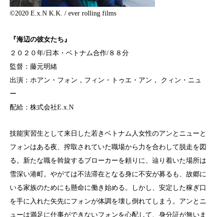
©2020 E.x.N K.K. / ever rolling films
『海辺の彼女たち』
２０２０年/日本・ベトナム合作/８８分
監督：藤元明緒
出演：ホアン・フォン，フィン・トゥエ・アン， クィン・ニュ
ー
配給：株式会社E.x.N
技能実習生として来日した若きベトナム人女性のアンとニューと
フ
ォンはある夜、搾取されていた職場から力を合わして脱走を図
る。
新たな職を斡旋するブローカーを頼りに、
辿り着いた場所は
雪深い港町。
やがては不法滞在となる身に不安が募るも、
故郷に
いる家族のためにも懸命に働き始める。しかし、
安定した稼ぎ口
を手に入れた矢先にフォンが体調を壊し倒れてしま
う。アンとニ
ューは満足に仕事ができないフォンを心配して、
身分証が無いま