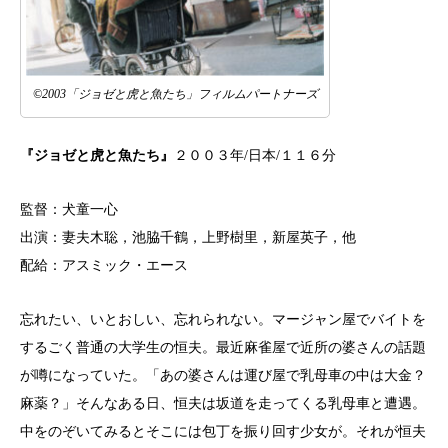
©2003「ジョゼと虎と魚たち」フィルムパートナーズ
『ジョゼと虎と魚たち』
２００３年/日本/１１６分
監督：犬童一心
出演：妻夫木聡，池脇千鶴，上野樹里，新屋英子，他
配給：アスミック・エース
忘れたい、いとおしい、忘れられない。
マージャン屋でバイトを
するごく普通の大学生の恒夫。
最近麻雀屋で近所の婆さんの話題
が噂になっていた。「
あの婆さんは運び屋で乳母車の中は大金？
麻薬？」そんなある日、
恒夫は坂道を走ってくる乳母車と遭遇。
中をのぞいてみるとそこには包丁を振り回す少女が。
それが恒夫