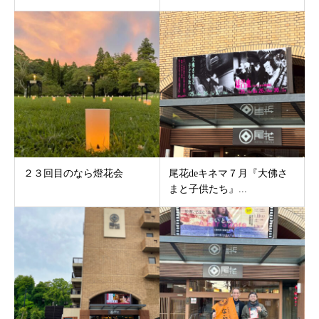
２３回目のなら燈花会
尾花deキネマ７月『大佛さ
まと子供たち』...