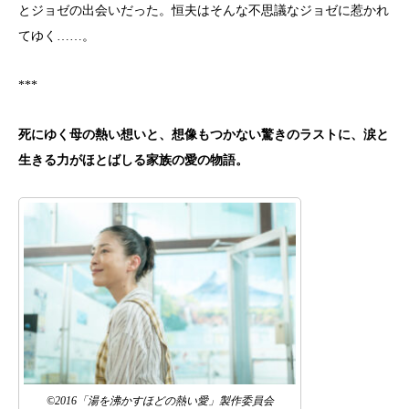
とジョゼの出会いだった。
恒夫はそんな不思議なジョゼに惹かれ
てゆく……。
***
死にゆく母の熱い想いと、想像もつかない驚きのラストに、
涙と
生きる力がほとばしる家族の愛の物語。
©2016「湯を沸かすほどの熱い愛」製作委員会