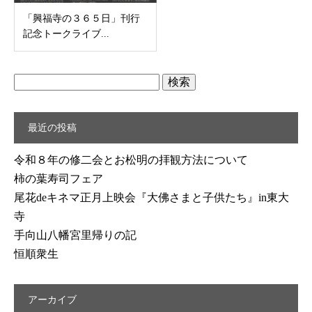
「興福寺の３６５日」刊行
記念トークライブ...
検
索:
最近の投稿
令和８年の修二会とお松明の拝観方法について
柿の葉寿司フェア
尾花deキネマ正月上映会『大佛さまと子供たち』in東大
寺
手向山八幡宮里帰りの記
恒順衆生
アーカイブ