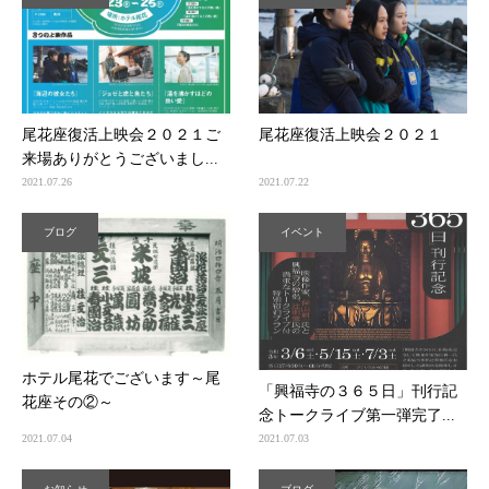
尾花座復活上映会２０２１ご
尾花座復活上映会２０２１
来場ありがとうございまし...
2021.07.26
2021.07.22
ブログ
イベント
ホテル尾花でございます～尾
「興福寺の３６５日」刊行記
花座その②～
念トークライブ第一弾完了...
2021.07.04
2021.07.03