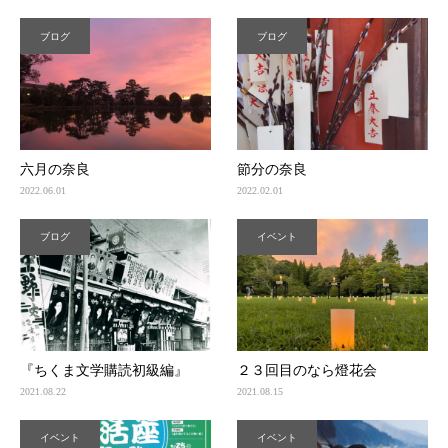
ブログ
ブログ
六月の奈良
節分の奈良
2022.06.01
2022.02.01
ブログ
イベント
『ちくま文学購読初級編』
２３回目のなら燈花会
2021.08.22
2021.08.15
イベント
イベント