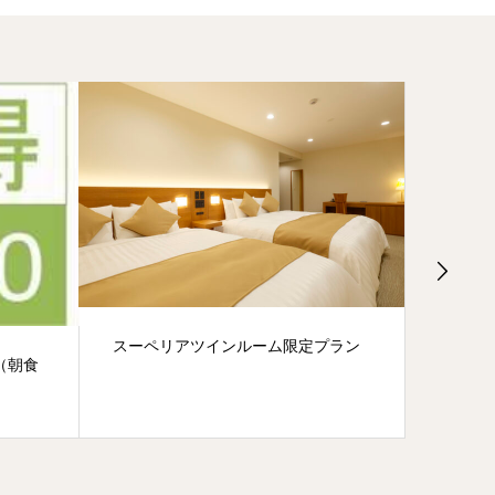
スーペリアツインルーム限定プラン
【ツイ
（朝食
イプラ