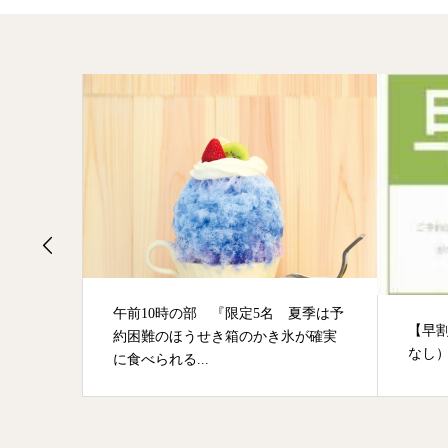
な特製
午前10時の部 『限定5名 夏季は予
【早割
とロー
約困難のほうせき箱のかき氷が確実
なし
に食べられる...