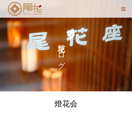
尾花ブログ
中野 聖子の
燈花会