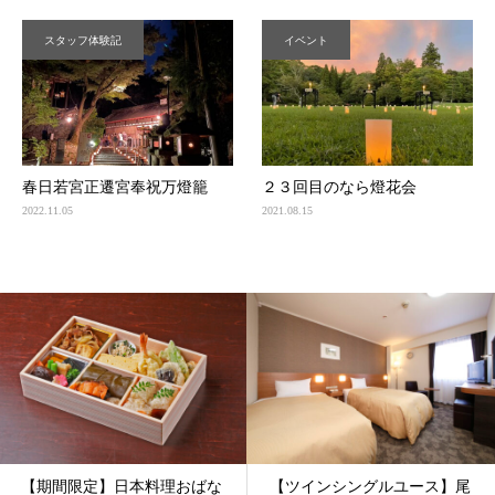
スタッフ体験記
イベント
春日若宮正遷宮奉祝万燈籠
２３回目のなら燈花会
2022.11.05
2021.08.15
【期間限定】日本料理おばな
【ツインシングルユース】尾