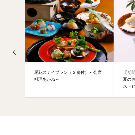
～会席
尾花ステイプラン（２食付）～会席
【期
料理あかね～
夏の
ストビ