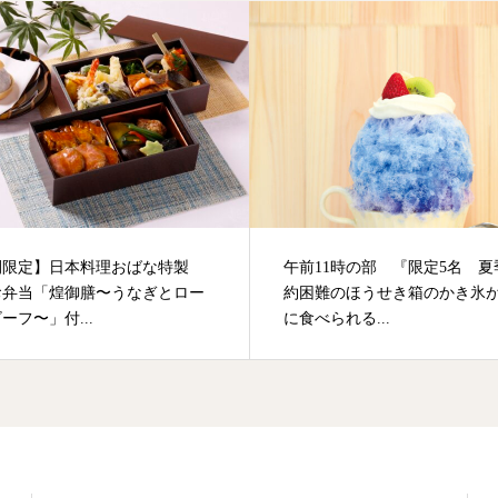
間限定】日本料理おばな特製
午前11時の部 『限定5名 夏
お弁当「煌御膳〜うなぎとロー
約困難のほうせき箱のかき氷
ーフ〜」付...
に食べられる...