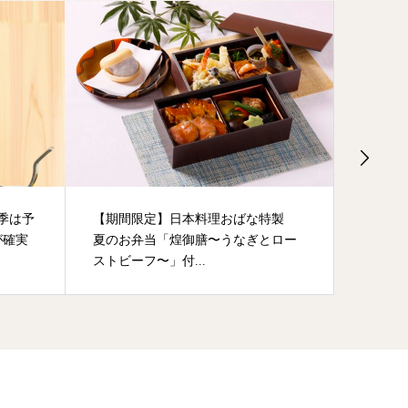
季は予
【期間限定】日本料理おばな特製
【連割
が確実
夏のお弁当「煌御膳〜うなぎとロー
ストビーフ〜」付...