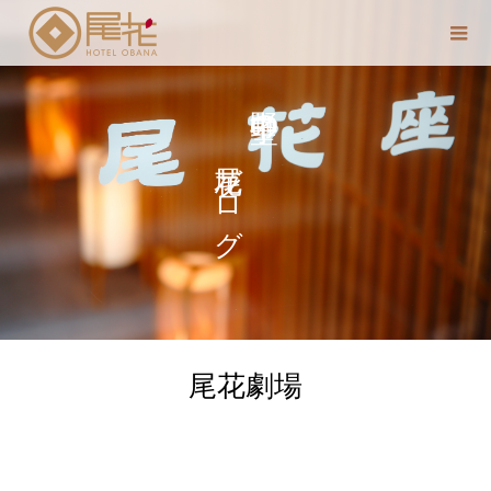
尾花ブログ
中野 聖子の
尾花劇場