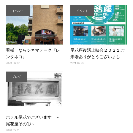
イベント
イベント
看板 ならシネマテーク『レ
尾花座復活上映会２０２１ご
ンタネコ』
来場ありがとうございまし...
2023.06.22
2021.07.26
ブログ
ホテル尾花でございます ～
尾花座その①～
2020.05.31