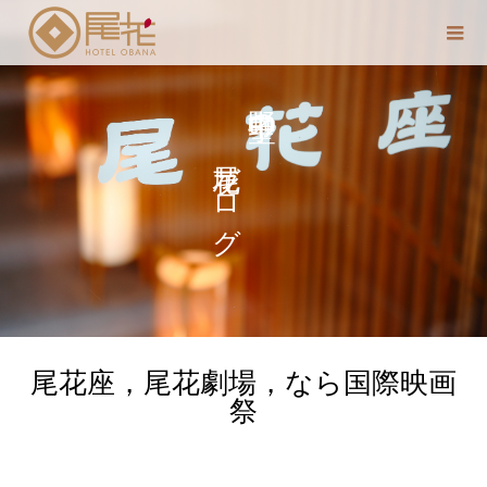
尾花ブログ
中野 聖子の
尾花座，尾花劇場，なら国際映画
祭