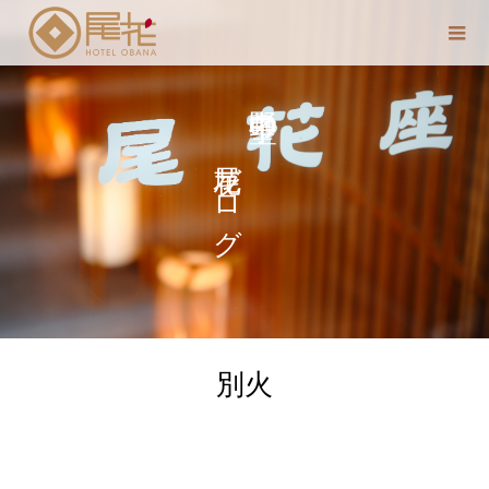
尾花ブログ
中野 聖子の
別火