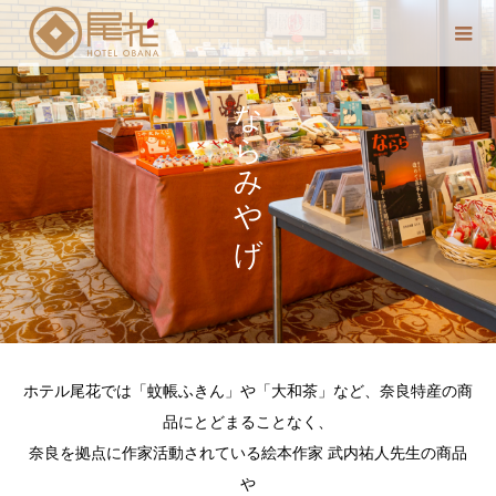
ならみやげ
ホテル尾花では「蚊帳ふきん」や「大和茶」など、奈良特産の商
品にとどまることなく、
奈良を拠点に作家活動されている絵本作家 武内祐人先生の商品
や