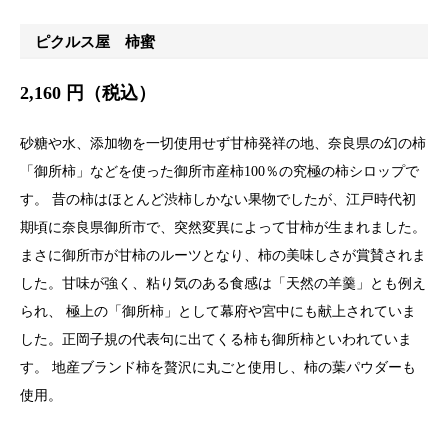
ピクルス屋 柿蜜
2,160 円（税込）
砂糖や水、添加物を一切使用せず甘柿発祥の地、奈良県の幻の柿
「御所柿」などを使った御所市産柿100％の究極の柿シロップで
す。 昔の柿はほとんど渋柿しかない果物でしたが、江戸時代初
期頃に奈良県御所市で、突然変異によって甘柿が生まれました。
まさに御所市が甘柿のルーツとなり、柿の美味しさが賞賛されま
した。甘味が強く、粘り気のある食感は「天然の羊羹」とも例え
られ、 極上の「御所柿」として幕府や宮中にも献上されていま
した。正岡子規の代表句に出てくる柿も御所柿といわれていま
す。 地産ブランド柿を贅沢に丸ごと使用し、柿の葉パウダーも
使用。