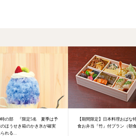
0時の部 『限定5名 夏季は予
【期間限定】日本料理おばな
難のほうせき箱のかき氷が確実
食お弁当『竹』付プラン（朝
られる...