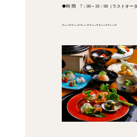
◆時 間 7：00～10：00（ラストオーダ
+―++―++―++―++―++―+