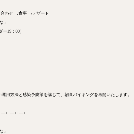
炊合わせ /食事 /デザート
ばな」
ダー19：00）
い運用方法と感染予防策を講じて、朝食バイキングを再開いたします。
+―++―++―+
ばな」