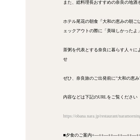
また、総料理長おすすめの奈良の地酒
ホテル尾花の朝食『大和の恵みの朝ご
ェックアウトの際に「美味しかったよ
茶粥を代表とする奈良に暮らす人々に
せ
ぜひ、奈良旅のご出発前に“大和の恵み
内容などは下記のURLをご覧ください
https://obana.nara.jp/restaurant/naramornin
■夕食のご案内+―++―++―++―++―+