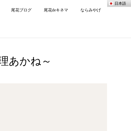
日本語
尾花ブログ
尾花deキネマ
ならみやげ
理あかね～