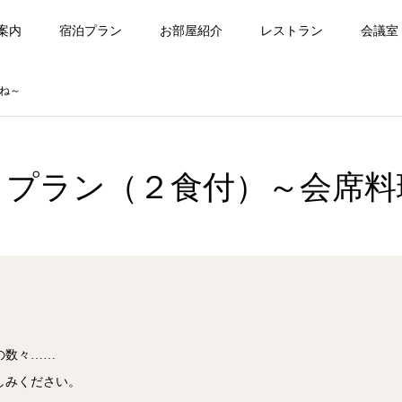
案内
宿泊プラン
お部屋紹介
レストラン
会議室
ね～
イプラン（２食付）～会席料
の数々……
しみください。