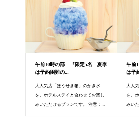
午前10時の部 『限定5名 夏季
午前
は予約困難の...
は予約
大人気店「ほうせき箱」のかき氷
大人
を、ホテルステイと合わせてお楽し
を、
みいただけるプランです。 注意：...
みいた