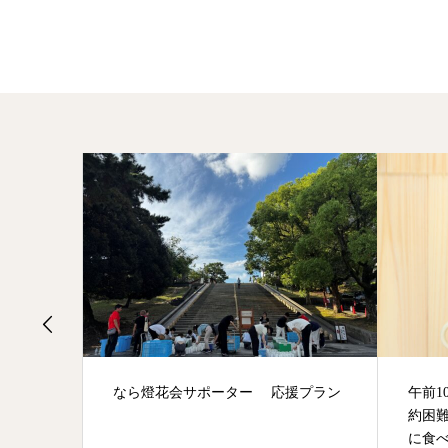
夏季は予
なら燈花会サポーター 応援プラン
午前1
が確実
約困
に食べ