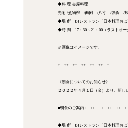
◆料 理 会席料理
先附 /煮物椀 /向附 /八寸 /強肴 /
◆場 所 B1レストラン「日本料理お
◆時 間 17：30～21：00（ラストオー
※画像はイメージです。
+―++―++―++―++―++―+
《朝食についてのお知らせ》
２０２２年４月１日（金）より、新し
■朝食のご案内+―++―++―++―++―+
◆場 所 B1レストラン「日本料理お