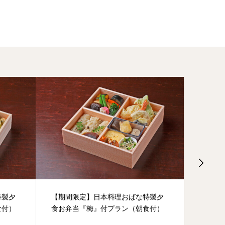
特製夕
【期間限定】日本料理おばな特製夕
尾花ス
食付）
食お弁当『梅』付プラン（朝食付）
恵みの