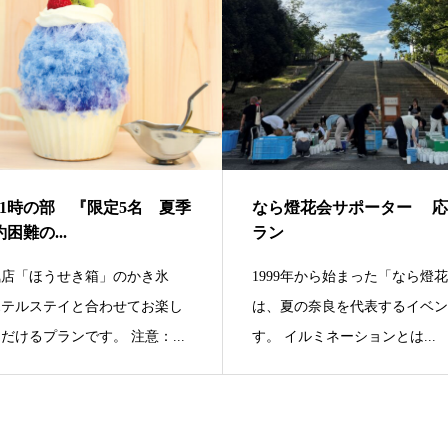
11時の部 『限定5名 夏季
なら燈花会サポーター 応
困難の...
ラン
気店「ほうせき箱」のかき氷
1999年から始まった「なら燈
ホテルステイと合わせてお楽し
は、夏の奈良を代表するイベ
だけるプランです。 注意：...
す。 イルミネーションとは...