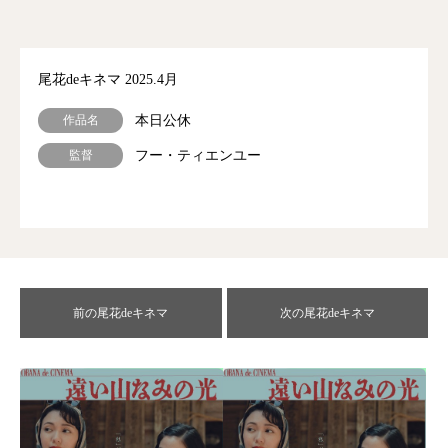
尾花deキネマ 2025.4月
作品名
本日公休
監督
フー・ティエンユー
前の尾花deキネマ
次の尾花deキネマ