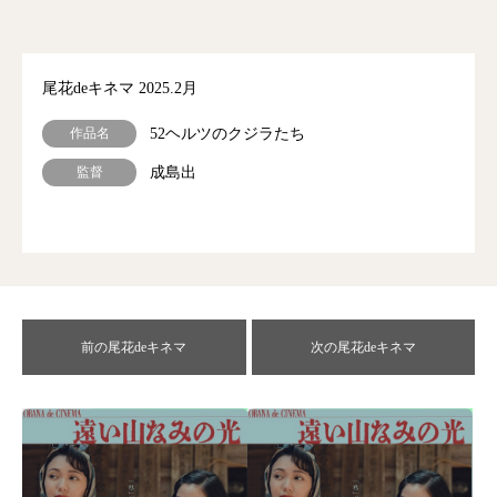
尾花deキネマ 2025.2月
作品名
52ヘルツのクジラたち
監督
成島出
前の尾花deキネマ
次の尾花deキネマ